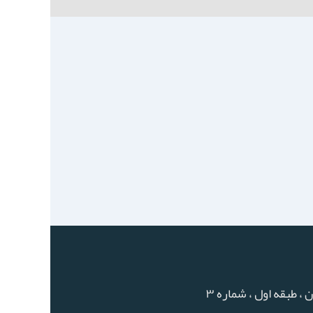
، طبقه اول ، شماره ٣