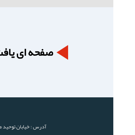
صفحه ای یاف
آدرس : خيابان توحيد ميا