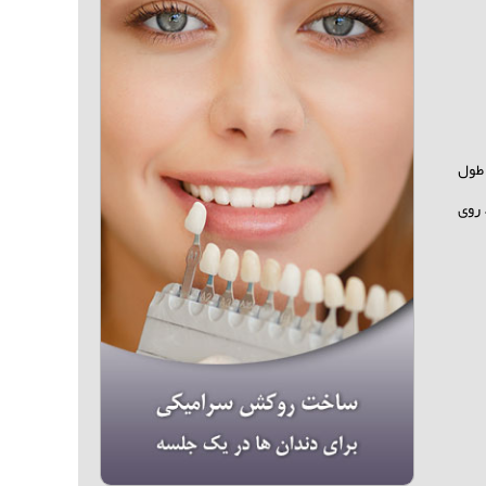
 طول
 روی